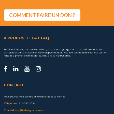
COMMENT FAIRE UN DON ?
À PROPOS DE LA FTAQ
Tir à l'arc Québec, par son leadership, assure une synergie entre ses adhérents et ses
partenaires afin de favoriser le développement et l'épanouissement de l'athlète tout en
faisant la promotion de la pratique du tir à l’arc au Québec.
CONTACT
Vous pouvez nous joindre aux coordonnées suivantes :
Téléphone:
514-252-3054
Courriel:
taq@tiralarcquebec.com