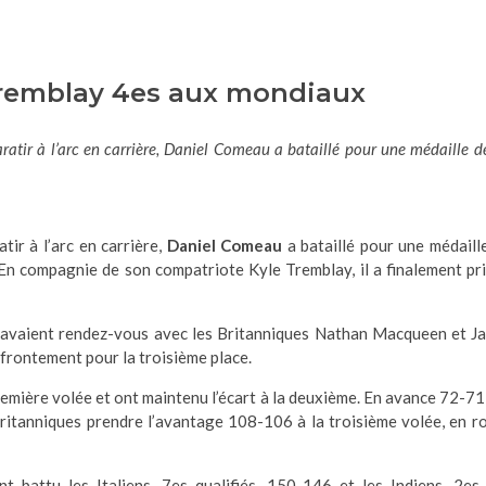
Tremblay 4es aux mondiaux
tir à l’arc en carrière, Daniel Comeau a bataillé pour une médaille d
ir à l’arc en carrière,
Daniel Comeau
a bataillé pour une médaill
. En compagnie de son compatriote Kyle Tremblay, il a finalement pri
s, avaient rendez-vous avec les Britanniques Nathan Macqueen et J
affrontement pour la troisième place.
remière volée et ont maintenu l’écart à la deuxième. En avance 72-71
 Britanniques prendre l’avantage 108-106 à la troisième volée, en r
t battu les Italiens, 7es qualifiés, 150-146 et les Indiens, 2es