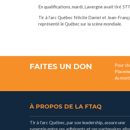
En qualifications, mardi, Lavergne avait tiré 577
Tir à l’arc Québec félicite Daniel et Jean-Franç
représenté le Québec sur la scène mondiale.
FAITES UN DON
Pour ch
Placeme
du mont
À PROPOS DE LA FTAQ
Tir à l'arc Québec, par son leadership, assure une
synergie entre ses adhérents et ses partenaires afin