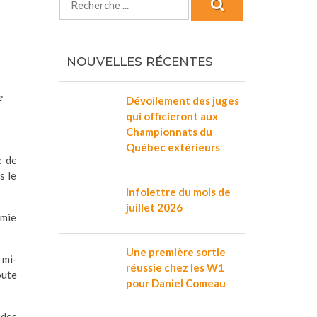
NOUVELLES RÉCENTES
e
Dévoilement des juges
qui officieront aux
Championnats du
Québec extérieurs
e de
s le
Infolettre du mois de
juillet 2026
amie
Une première sortie
 mi-
réussie chez les W1
oute
pour Daniel Comeau
 des