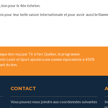
, bon pour le 46e échelon.
ois pour leur belle saison internationale et pour avoir aussi brillam
aque don reçu par Tir à l'arc Québec, le programme
nts Loisir et Sport ajoutera une somme équivalente à 450%
ant du don.
CONTACT
Vous pouvez nous joindre aux coordonnées suivantes
I
:
no