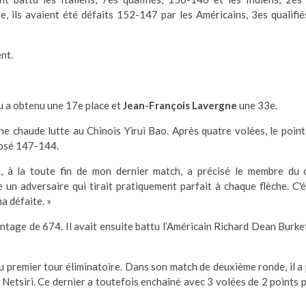
e, ils avaient été défaits 152-147 par les Américains, 3es qualifié
ent.
u a obtenu une 17e place et
Jean-François Lavergne
une 33e.
une chaude lutte au Chinois Yirui Bao. Après quatre volées, le poin
posé 147-144.
t, à la toute fin de mon dernier match, a précisé le membre du 
e un adversaire qui tirait pratiquement parfait à chaque flèche. C'é
a défaite. »
intage de 674. Il avait ensuite battu l’Américain Richard Dean Burket
u premier tour éliminatoire. Dans son match de deuxième ronde, il a 
Netsiri. Ce dernier a toutefois enchaîné avec 3 volées de 2 points 