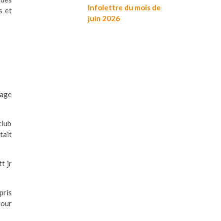
Infolettre du mois de
s et
juin 2026
tage
club
tait
t jr
pris
pour