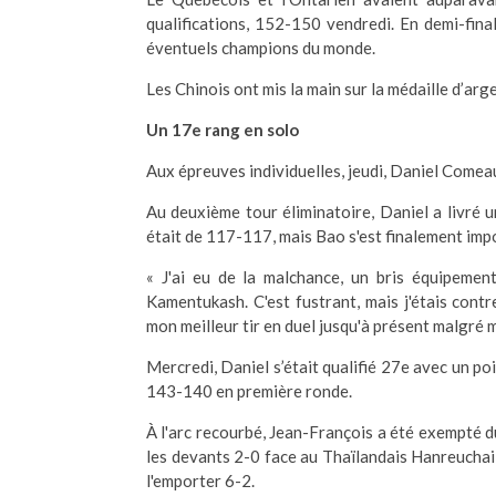
qualifications, 152-150 vendredi. En demi-final
éventuels champions du monde.
Les Chinois ont mis la main sur la médaille d’arg
Un 17e rang en solo
Aux épreuves individuelles, jeudi, Daniel Comea
Au deuxième tour éliminatoire, Daniel a livré 
était de 117-117, mais Bao s'est finalement im
« J'ai eu de la malchance, un bris équipemen
Kamentukash. C'est fustrant, mais j'étais contr
mon meilleur tir en duel jusqu'à présent malgré m
Mercredi, Daniel s’était qualifié 27e avec un po
143-140 en première ronde.
À l'arc recourbé, Jean-François a été exempté d
les devants 2-0 face au Thaïlandais Hanreuchai 
l'emporter 6-2.