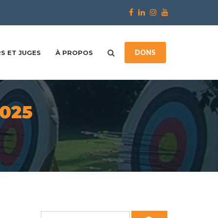
DONS
S ET JUGES
À PROPOS
025