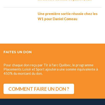
Une première sortie réussie chez les
W1 pour Daniel Comeau
FAITES UN DON
Pour chaque don reçu par Tir à l'arc Québec, le programme
Placements Loisir et Sport ajoutera une somme équivalente à
450% du montant du don.
COMMENT FAIRE UN DON ?