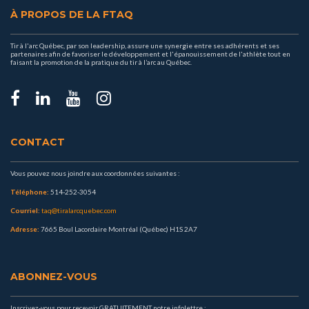
À PROPOS DE LA FTAQ
Tir à l'arc Québec, par son leadership, assure une synergie entre ses adhérents et ses
partenaires afin de favoriser le développement et l'épanouissement de l'athlète tout en
faisant la promotion de la pratique du tir à l’arc au Québec.
CONTACT
Vous pouvez nous joindre aux coordonnées suivantes :
Téléphone:
514-252-3054
Courriel:
taq@tiralarcquebec.com
Adresse:
7665 Boul Lacordaire Montréal (Québec) H1S 2A7
ABONNEZ-VOUS
Inscrivez-vous pour recevoir GRATUITEMENT notre infolettre :