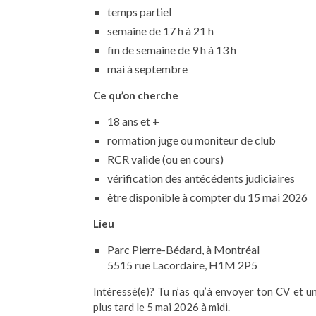
temps partiel
semaine de 17 h à 21 h
fin de semaine de 9 h à 13 h
mai à septembre
Ce qu’on cherche
18 ans et +
rormation juge ou moniteur de club
RCR valide (ou en cours)
vérification des antécédents judiciaires
être disponible à compter du 15 mai 2026
Lieu
Parc Pierre-Bédard, à Montréal
5515 rue Lacordaire, H1M 2P5
Intéressé(e)? Tu n’as qu’à envoyer ton CV et u
plus tard le 5 mai 2026 à midi.