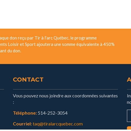
aque don reçu par Tir à l'arc Québec, le programme
nts Loisir et Sport ajoutera une somme équivalente à 450%
ant du don.
CONTACT
Vous pouvez nous joindre aux coordonnées suivantes
I
:
no
Téléphone:
514-252-3054
Courriel:
taq@tiralarcquebec.com