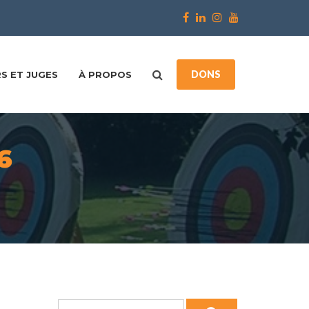
DONS
S ET JUGES
À PROPOS
6