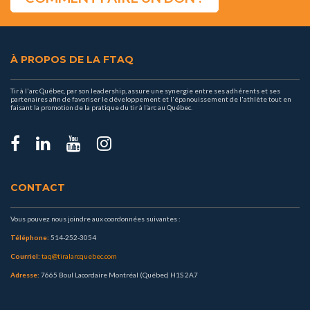
À PROPOS DE LA FTAQ
Tir à l'arc Québec, par son leadership, assure une synergie entre ses adhérents et ses
partenaires afin de favoriser le développement et l'épanouissement de l'athlète tout en
faisant la promotion de la pratique du tir à l’arc au Québec.
CONTACT
Vous pouvez nous joindre aux coordonnées suivantes :
Téléphone:
514-252-3054
Courriel:
taq@tiralarcquebec.com
Adresse:
7665 Boul Lacordaire Montréal (Québec) H1S 2A7