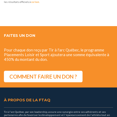
les résultats officiels à
ce lien.
FAITES UN DON
Pour chaque don reçu par Tir à l'arc Québec, le programme
Placements Loisir et Sport ajoutera une somme équivalente à
450% du montant du don.
COMMENT FAIRE UN DON ?
À PROPOS DE LA FTAQ
Tir à l'arc Québec, par son leadership, assure une synergie entre ses adhérents et ses
partenaires afin de favoriser le développement et l'épanouissement de l'athlète tout en