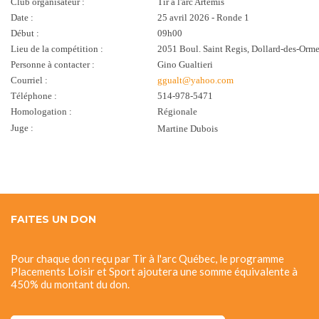
Club organisateur :
Tir à l'arc Artemis
Date :
25 avril 2026 - Ronde 1
Début :
09h00
Lieu de la compétition :
2051 Boul. Saint Regis, Dollard-des-Or
Personne à contacter :
Gino Gualtieri
Courriel :
ggualt@yahoo.com
Téléphone :
514-978-5471
Homologation :
Régionale
Juge :
Martine Dubois
FAITES UN DON
Pour chaque don reçu par Tir à l'arc Québec, le programme
Placements Loisir et Sport ajoutera une somme équivalente à
450% du montant du don.