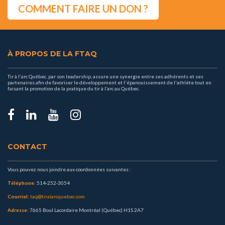
COMMENT FAIRE UN DON ?
À PROPOS DE LA FTAQ
Tir à l'arc Québec, par son leadership, assure une synergie entre ses adhérents et ses
partenaires afin de favoriser le développement et l'épanouissement de l'athlète tout en
faisant la promotion de la pratique du tir à l’arc au Québec.
CONTACT
Vous pouvez nous joindre aux coordonnées suivantes :
Téléphone:
514-252-3054
Courriel:
taq@tiralarcquebec.com
Adresse:
7665 Boul Lacordaire Montréal (Québec) H1S 2A7