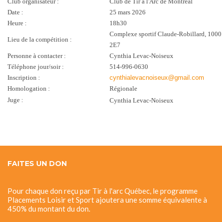
Club organisateur :
Club de Tir à l'Arc de Montréal
Date :
25 mars 2026
Heure :
18h30
Complexe sportif Claude-Robillard, 1000
Lieu de la compétition :
2E7
Personne à contacter :
Cynthia Levac-Noiseux
Téléphone jour/soir :
514-996-0630
Inscription :
cynthialevacnoiseux@gmail.com
Homologation :
Régionale
Juge :
Cynthia Levac-Noiseux
FAITES UN DON
Pour chaque don reçu par Tir à l'arc Québec, le programme
Placements Loisir et Sport ajoutera une somme équivalente à
450% du montant du don.