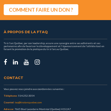
COMMENT FAIRE UN DON ?
À PROPOS DE LA FTAQ
Tir à l'arc Québec, par son leadership, assure une synergie entre ses adhérents et ses
partenaires afin de favoriser le développement et l'épanouissement de l'athlète tout en
faisant la promotion de la pratique du tir à l’arc au Québec.
CONTACT
Vous pouvez nous joindre aux coordonnées suivantes :
Téléphone:
514-252-3054
Courriel:
taq@tiralarcquebec.com
Adresse:
7665 Boul Lacordaire Montréal (Québec) H1S 2A7