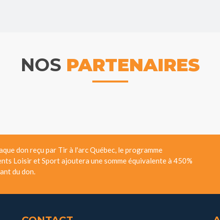
NOS
PARTENAIRES
aque don reçu par Tir à l'arc Québec, le programme
nts Loisir et Sport ajoutera une somme équivalente à 450%
ant du don.