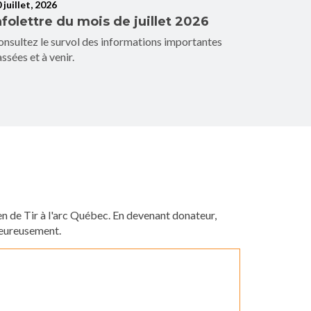
 juillet, 2026
06 juillet, 
nfolettre du mois de juillet 2026
Une pre
W1 pou
nsultez le survol des informations importantes
ssées et à venir.
Daniel Com
s’est très 
de paratir 
 de Tir à l'arc Québec. En devenant donateur,
leureusement.