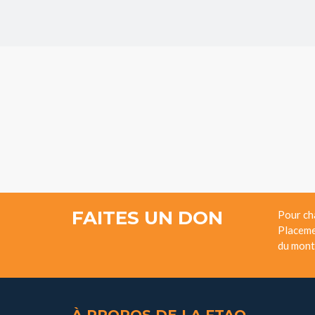
FAITES UN DON
Pour ch
Placeme
du mont