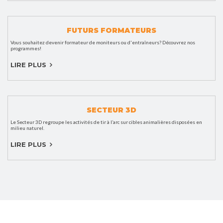
FUTURS FORMATEURS
Vous souhaitez devenir formateur de moniteurs ou d'entraîneurs? Découvrez nos
programmes!
LIRE PLUS
SECTEUR 3D
Le Secteur 3D regroupe les activités de tir à l’arc sur cibles animalières disposées en
milieu naturel.
LIRE PLUS